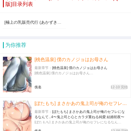
版]目录列表
[極上の乳販売代行 (あかずきん)] 放課後のイクッ!ビッチアカデミー ♥︎ (クイズマジックアカデミー) [DL版]
为你推荐
[桃色温泉] 僕のカノジョはお母さん
最新章节：
[桃色温泉] 僕のカノジョはお母さん
[桃色温泉] 僕のカノジョはお母さん…
佚名
12-10 完结
[ぼたもち] まさかあの鬼上司が俺のセフレになるなんて...4〜鬼上司と心とカラダ重ねる純愛 結婚初夜〜
最新章节：
[ぼたもち] まさかあの鬼上司が俺のセフレにな
るなんて...4〜鬼上司と心とカラダ重ねる純愛 結婚初夜〜
[ぼたもち] まさかあの鬼上司が俺のセフレになるなん
て...4〜鬼上司と心とカラダ重ねる純愛 結婚初夜〜…