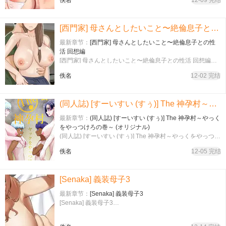
佚名
12-09 完结
[西門家] 母さんとしたいこと〜絶倫息子との性活 回想編
最新章节：
[西門家] 母さんとしたいこと〜絶倫息子との性
活 回想編
[西門家] 母さんとしたいこと〜絶倫息子との性活 回想編…
佚名
12-02 完结
(同人誌) [すーいすい (すぅ)] The 神孕村～やっくをやっつけろの巻～ (オリジナル)
最新章节：
(同人誌) [すーいすい (すぅ)] The 神孕村～やっく
をやっつけろの巻～ (オリジナル)
(同人誌) [すーいすい (すぅ)] The 神孕村～やっくをやっつけ
ろの巻～ (オリジナル)…
佚名
12-05 完结
[Senaka] 義装母子3
最新章节：
[Senaka] 義装母子3
[Senaka] 義装母子3…