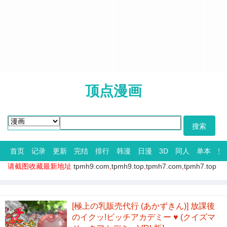
顶点漫画
首页
记录
更新
完结
排行
韩漫
日漫
3D
同人
单本
短
请截图收藏最新地址
tpmh9.com
,
tpmh9.top
,
tpmh7.com
,
tpmh7.top
[極上の乳販売代行 (あかずきん)] 放課後
のイクッ!ビッチアカデミー ♥︎ (クイズマ