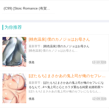
(C99) [Stoic Romance (有賀冬)] 龍田とフィットするエクササイズ (艦隊これくしょん -艦これ-)
为你推荐
[桃色温泉] 僕のカノジョはお母さん
最新章节：
[桃色温泉] 僕のカノジョはお母さん
[桃色温泉] 僕のカノジョはお母さん…
佚名
12-10 完结
[ぼたもち] まさかあの鬼上司が俺のセフレになるなんて...4〜鬼上司と心とカラダ重ねる純愛 結婚初夜〜
最新章节：
[ぼたもち] まさかあの鬼上司が俺のセフレにな
るなんて...4〜鬼上司と心とカラダ重ねる純愛 結婚初夜〜
[ぼたもち] まさかあの鬼上司が俺のセフレになるなん
て...4〜鬼上司と心とカラダ重ねる純愛 結婚初夜〜…
佚名
12-09 完结