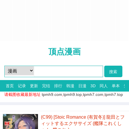
顶点漫画
首页
记录
更新
完结
排行
韩漫
日漫
3D
同人
单本
短
请截图收藏最新地址
tpmh9.com
,
tpmh9.top
,
tpmh7.com
,
tpmh7.top
(C99) [Stoic Romance (有賀冬)] 龍田とフ
ィットするエクササイズ (艦隊これくし