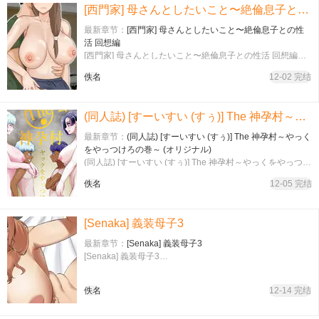
[西門家] 母さんとしたいこと〜絶倫息子との性活 回想編
最新章节：
[西門家] 母さんとしたいこと〜絶倫息子との性
活 回想編
[西門家] 母さんとしたいこと〜絶倫息子との性活 回想編…
佚名
12-02 完结
(同人誌) [すーいすい (すぅ)] The 神孕村～やっくをやっつけろの巻～ (オリジナル)
最新章节：
(同人誌) [すーいすい (すぅ)] The 神孕村～やっく
をやっつけろの巻～ (オリジナル)
(同人誌) [すーいすい (すぅ)] The 神孕村～やっくをやっつけ
ろの巻～ (オリジナル)…
佚名
12-05 完结
[Senaka] 義装母子3
最新章节：
[Senaka] 義装母子3
[Senaka] 義装母子3…
佚名
12-14 完结