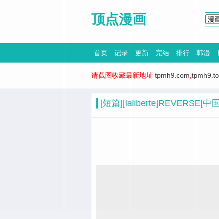
顶点漫画
首页
记录
更新
完结
排行
韩漫
请截图收藏最新地址
tpmh9.com
,
tpmh9.t
[短篇][laliberte]REVERSE[中