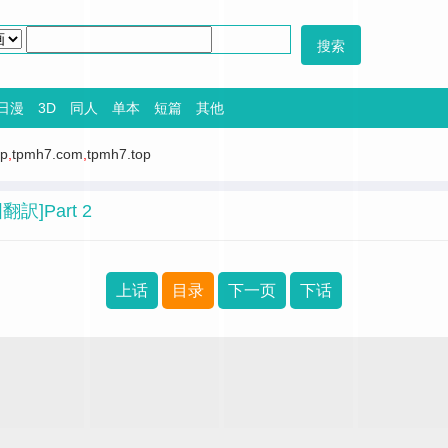
日漫
3D
同人
单本
短篇
其他
op
,
tpmh7.com
,
tpmh7.top
国翻訳]Part 2
上话
目录
下一页
下话