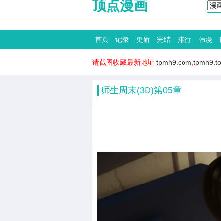
顶点漫画
首页
记录
更新
完结
排行
韩漫
请截图收藏最新地址
tpmh9.com
,
tpmh9.t
师生周末(3D)第05章