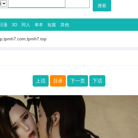
日漫
3D
同人
单本
短篇
其他
op
,
tpmh7.com
,
tpmh7.top
上话
目录
下一页
下话