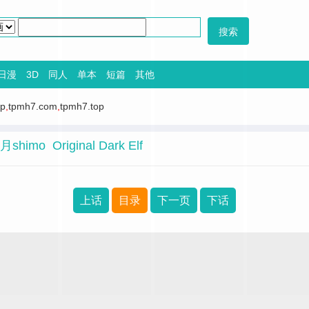
日漫
3D
同人
单本
短篇
其他
op
,
tpmh7.com
,
tpmh7.top
shimo Original Dark Elf
上话
目录
下一页
下话