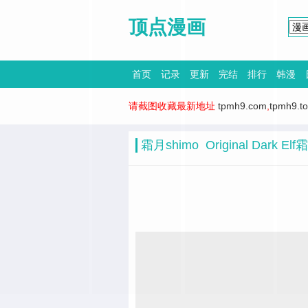
顶点漫画
首页
记录
更新
完结
排行
韩漫
请截图收藏最新地址
tpmh9.com
,
tpmh9.t
霜月shimo Original Dark Elf霜月