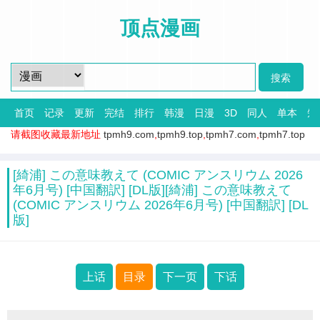
顶点漫画
首页
记录
更新
完结
排行
韩漫
日漫
3D
同人
单本
短
请截图收藏最新地址
tpmh9.com
,
tpmh9.top
,
tpmh7.com
,
tpmh7.top
[綺浦] この意味教えて (COMIC アンスリウム 2026
年6月号) [中国翻訳] [DL版][綺浦] この意味教えて
(COMIC アンスリウム 2026年6月号) [中国翻訳] [DL
版]
上话
目录
下一页
下话