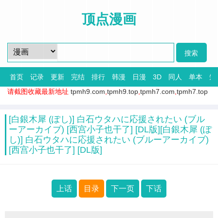
顶点漫画
首页
记录
更新
完结
排行
韩漫
日漫
3D
同人
单本
短
请截图收藏最新地址
tpmh9.com
,
tpmh9.top
,
tpmh7.com
,
tpmh7.top
[白銀木犀 (ぽし)] 白石ウタハに応援されたい (ブル
ーアーカイブ) [西宫小子也干了] [DL版][白銀木犀 (ぽ
し)] 白石ウタハに応援されたい (ブルーアーカイブ)
[西宫小子也干了] [DL版]
上话
目录
下一页
下话