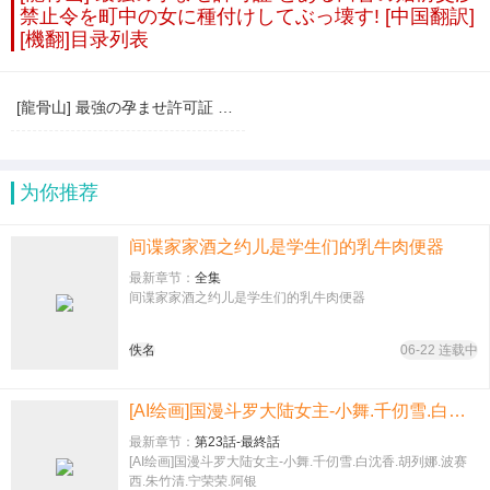
禁止令を町中の女に種付けしてぶっ壊す! [中国翻訳]
[機翻]目录列表
[龍骨山] 最強の孕ませ許可証 とある田舎の婚前交渉禁止令を町中の女に種付けしてぶっ壊す! [中国翻訳] [機翻]
为你推荐
间谍家家酒之约儿是学生们的乳牛肉便器
最新章节：
全集
间谍家家酒之约儿是学生们的乳牛肉便器
佚名
06-22 连载中
[AI绘画]国漫斗罗大陆女主-小舞.千仞雪.白沈香.胡列娜.波赛西.朱竹清.宁荣荣.阿银
最新章节：
第23話-最終話
[AI绘画]国漫斗罗大陆女主-小舞.千仞雪.白沈香.胡列娜.波赛
西.朱竹清.宁荣荣.阿银